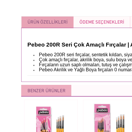
ÜRÜN ÖZELLIKLERI
ÖDEME SEÇENEKLERI
Pebeo 200R Seri Çok Amaçlı Fırçalar | A
Pebeo 200R seri fırçalar, sentetik kıldan, siya
Çok amaçlı fırçalar, akrilik boya, sulu boya ve
Fırçaların uzun saplı olmaları, tutuş ve çalı
Pebeo Akrilik ve Yağlı Boya fırçaları 0 nu
BENZER ÜRÜNLER