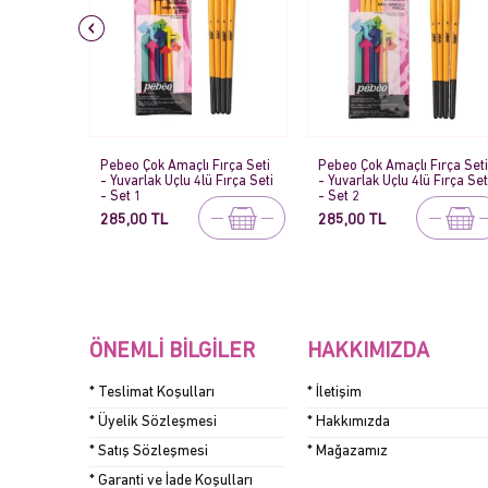
ırça Seti
Pebeo Çok Amaçlı Fırça Seti
Pebeo Çok Amaçlı Fırça Seti
Fırça Seti
- Yuvarlak Uçlu 4lü Fırça Seti
- 4lü Fırça - Set 5
- Set 2
285,00 TL
330,00 TL
ÖNEMLI BILGILER
HAKKIMIZDA
* Teslimat Koşulları
* İletişim
* Üyelik Sözleşmesi
* Hakkımızda
* Satış Sözleşmesi
* Mağazamız
* Garanti ve İade Koşulları