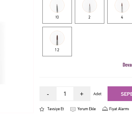
!0
2
4
12
-
+
Adet
SEP
Tavsiye Et
Yorum Ekle
Fiyat Alarmı