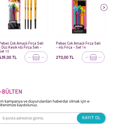
Pebeo Çok Amaçlı Fırça Seti
Pebeo Çok Amaçlı Fırça Seti
Pebeo 20
- 4lü Fırça - Set 14
- 5li Fırça - Set 19
Fırçalar -
Boya
270,00 TL
700,00 TL
80,00 T
-BÜLTEN
m kampanya ve duyurulardan haberdar olmak için e-
ltenimize kaydolunuz.