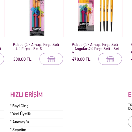
Pebeo Çok Amaçlı Fırça Seti
Pebeo Çok Amaçlı Fırça Seti
- Angular 4lü Fırça Seti - Set
- Düz Kesik 4lü Fırça Seti -
9
Set 10
470,00 TL
435,00 TL
HIZLI ERIŞIM
E
Tü
* Bayi Girişi
bü
* Yeni Üyelik
* Anasayfa
* Sepetim