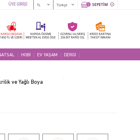
0
SEPETİM
ÜYE GİRİŞİ
KARGO BEDAVA
KAPIDA ÖDEME
GÜVENLİ ALIVERİŞ
KREDİ KARTINA
1450 TL VE ÜZERİ
WEB'TEN AL EVDE ÖDE
256 BİT RAPİD SSL
TAKSİT İMKANI
NATSAL
HOBİ
EV YAŞAM
DERGİ
ilik ve Yağlı Boya