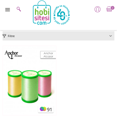
0
Filtre
91