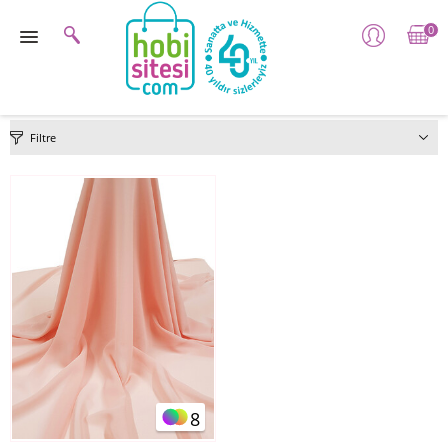
0
Filtre
8