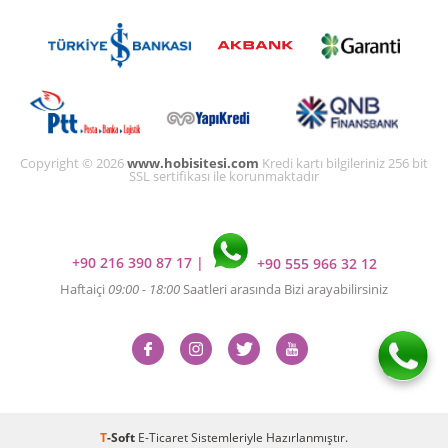
Copyright © 2026
www.hobisitesi.com
Kredi kartı bilgileriniz 256 bit
SSL sertifikası ile korunmaktadır
+90 216 390 87 17
|
+90 555 966 32 12
Haftaiçi
09:00 - 18:00
Saatleri arasında Bizi arayabilirsiniz
T
-Soft
E-Ticaret
Sistemleriyle Hazırlanmıştır.