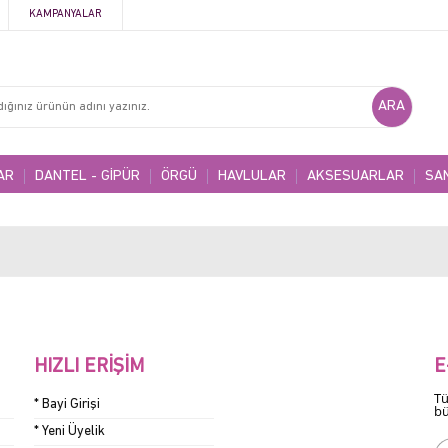
KAMPANYALAR
AR
DANTEL - GİPÜR
ÖRGÜ
HAVLULAR
AKSESUARLAR
SA
HIZLI ERIŞIM
E
Tü
* Bayi Girişi
bü
* Yeni Üyelik