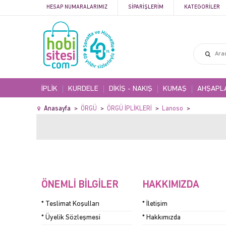
HESAP NUMARALARIMIZ
SIPARIŞLERIM
KATEGORILER
İPLİK
KURDELE
DİKİŞ - NAKIŞ
KUMAŞ
AHŞAPL
Anasayfa
ÖRGÜ
ÖRGÜ İPLİKLERİ
Lanoso
ÖNEMLI BILGILER
HAKKIMIZDA
* Teslimat Koşulları
* İletişim
* Üyelik Sözleşmesi
* Hakkımızda