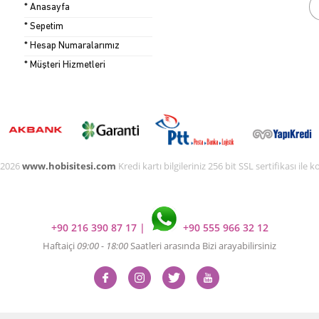
* Anasayfa
* Sepetim
* Hesap Numaralarımız
* Müşteri Hizmetleri
 2026
www.hobisitesi.com
Kredi kartı bilgileriniz 256 bit SSL sertifikası ile
+90 216 390 87 17
|
+90 555 966 32 12
Haftaiçi
09:00 - 18:00
Saatleri arasında Bizi arayabilirsiniz