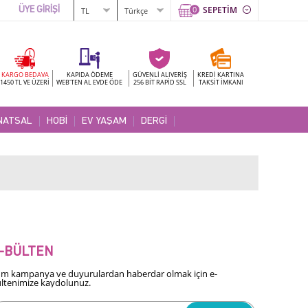
0
SEPETİM
ÜYE GİRİŞİ
KARGO BEDAVA
KAPIDA ÖDEME
GÜVENLİ ALIVERİŞ
KREDİ KARTINA
1450 TL VE ÜZERİ
WEB'TEN AL EVDE ÖDE
256 BİT RAPİD SSL
TAKSİT İMKANI
NATSAL
HOBİ
EV YAŞAM
DERGİ
-BÜLTEN
m kampanya ve duyurulardan haberdar olmak için e-
ltenimize kaydolunuz.