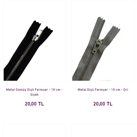
Metal Gümüş Dişli Fermuar - 18 cm -
Metal Dişli Fermuar - 18 cm - Gri
Siyah
20,00 TL
20,00 TL