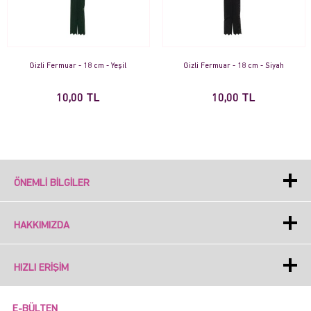
Gizli Fermuar - 18 cm - Yeşil
Gizli Fermuar - 18 cm - Siyah
10,00 TL
10,00 TL
ÖNEMLI BILGILER
HAKKIMIZDA
HIZLI ERIŞIM
E-BÜLTEN