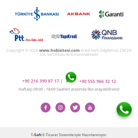
Copyright © 2026
www.hobisitesi.com
Kredi kartı bilgileriniz 256 bit
SSL sertifikası ile korunmaktadır
+90 216 390 87 17
|
+90 555 966 32 12
Haftaiçi
09:00 - 18:00
Saatleri arasında Bizi arayabilirsiniz
T
-Soft
E-Ticaret
Sistemleriyle Hazırlanmıştır.