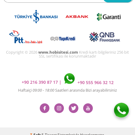
Copyright © 2026
www.hobisitesi.com
Kredi kartı bilgileriniz 256 bit
SSL sertifikası ile korunmaktadır
+90 216 390 87 17
|
+90 555 966 32 12
Haftaiçi
09:00 - 18:00
Saatleri arasında Bizi arayabilirsiniz
T
-Soft
E-Ticaret
Sistemleriyle Hazırlanmıştır.