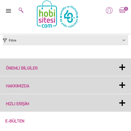
0
Filtre
ÖNEMLI BILGILER
HAKKIMIZDA
HIZLI ERIŞIM
E-BÜLTEN