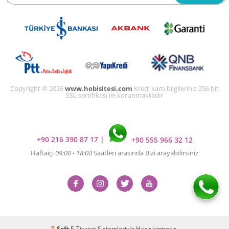
Copyright © 2026
www.hobisitesi.com
Kredi kartı bilgileriniz 256 bit
SSL sertifikası ile korunmaktadır
+90 216 390 87 17
|
+90 555 966 32 12
Haftaiçi
09:00 - 18:00
Saatleri arasında Bizi arayabilirsiniz
T
-Soft
E-Ticaret
Sistemleriyle Hazırlanmıştır.