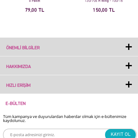
li Paket
130/705 H Wıng - 100/16
79,00 TL
150,00 TL
ÖNEMLI BILGILER
HAKKIMIZDA
HIZLI ERIŞIM
E-BÜLTEN
Tüm kampanya ve duyurulardan haberdar olmak için e-bültenimize
kaydolunuz.