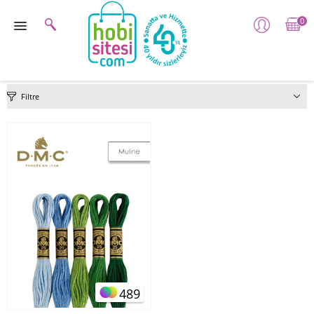
0
Filtre
489