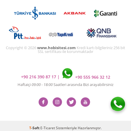
Copyright © 2026
www.hobisitesi.com
Kredi kartı bilgileriniz 256 bit
SSL sertifikası ile korunmaktadır
+90 216 390 87 17
|
+90 555 966 32 12
Haftaiçi
09:00 - 18:00
Saatleri arasında Bizi arayabilirsiniz
T
-Soft
E-Ticaret
Sistemleriyle Hazırlanmıştır.