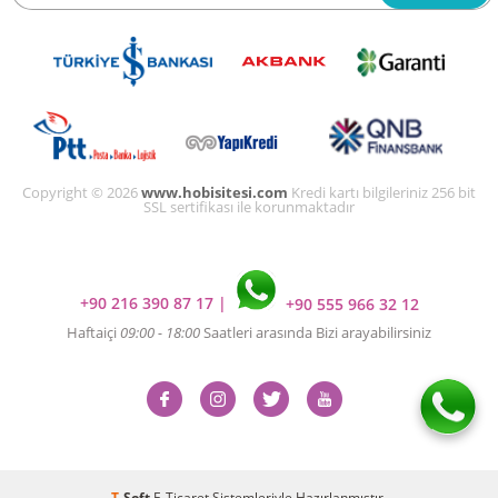
Copyright © 2026
www.hobisitesi.com
Kredi kartı bilgileriniz 256 bit
SSL sertifikası ile korunmaktadır
+90 216 390 87 17
|
+90 555 966 32 12
Haftaiçi
09:00 - 18:00
Saatleri arasında Bizi arayabilirsiniz
T
-Soft
E-Ticaret
Sistemleriyle Hazırlanmıştır.