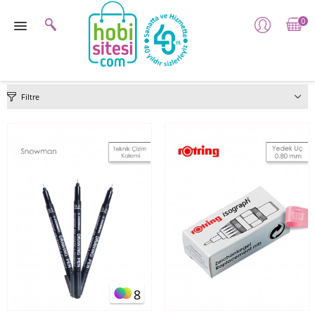
0
Filtre
8