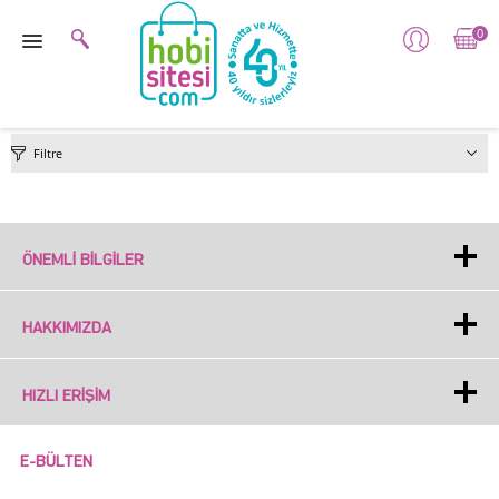
0
Filtre
ÖNEMLI BILGILER
HAKKIMIZDA
HIZLI ERIŞIM
E-BÜLTEN