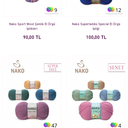
9
12
Nako Sport Wool Şenlik El Örgü
Nako Superlambs Special El Örgü
İplikleri
İpliği
90,00 TL
100,00 TL
47
4