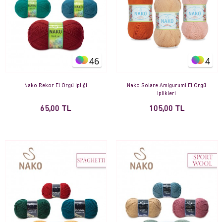
46
4
Nako Rekor El Örgü İpliği
Nako Solare Amigurumi El Örgü
İplikleri
65,00 TL
105,00 TL