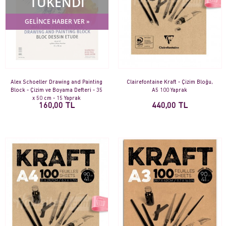
TÜKENDİ
GELİNCE HABER VER »
Alex Schoeller Drawing and Painting
Clairefontaine Kraft - Çizim Bloğu,
Block - Çizim ve Boyama Defteri - 35
A5 100 Yaprak
x 50 cm - 15 Yaprak
160,00 TL
440,00 TL