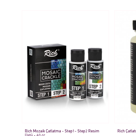
Rich Mozaik Çatlatma - Step1- Step2 Resim
Rich Çatla
Üstü - 60 cc