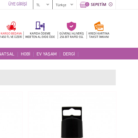
0
SEPETİM
ÜYE GİRİŞİ
KARGO BEDAVA
KAPIDA ÖDEME
GÜVENLİ ALIVERİŞ
KREDİ KARTINA
1450 TL VE ÜZERİ
WEB'TEN AL EVDE ÖDE
256 BİT RAPİD SSL
TAKSİT İMKANI
NATSAL
HOBİ
EV YAŞAM
DERGİ