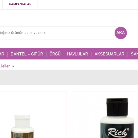
KAMPANYALAR
AR
DANTEL - GİPÜR
ÖRGÜ
HAVLULAR
AKSESUARLAR
SA
Jeller