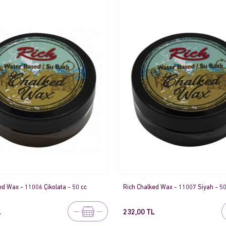
ed Wax - 11006 Çikolata - 50 cc
Rich Chalked Wax - 11007 Siyah - 50
L
232,00 TL