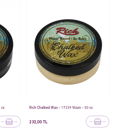
 cc
Rich Chalked Wax - 17339 Vizon - 50 cc
232,00 TL