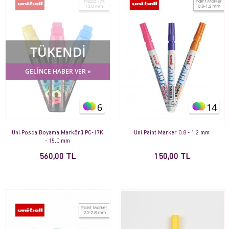
TÜKENDİ
GELİNCE HABER VER »
6
14
Uni Posca Boyama Markörü PC-17K
Uni Paint Marker 0.8 - 1.2 mm
- 15.0 mm
560,00 TL
150,00 TL