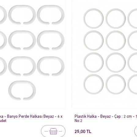
lka - Banyo Perde Halkası Beyaz - 6 x
Plastik Halka - Beyaz - Çap : 2 cm - 
Adet
No:2
25,00 TL