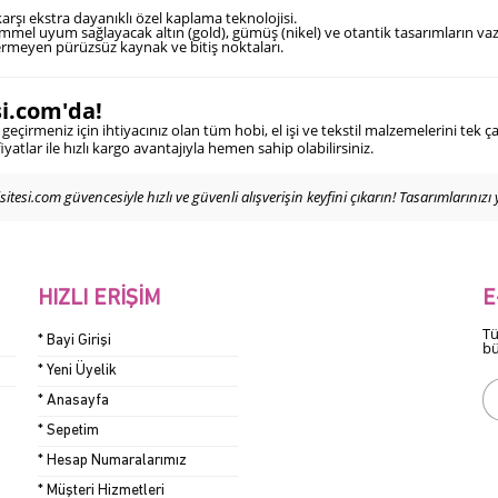
ı ekstra dayanıklı özel kaplama teknolojisi.
mmel uyum sağlayacak altın (gold), gümüş (nikel) ve otantik tasarımların vazg
vermeyen pürüzsüz kaynak ve bitiş noktaları.
si.com'da!
 geçirmeniz için ihtiyacınız olan tüm hobi, el işi ve tekstil malzemelerini tek ç
tlar ile hızlı kargo avantajıyla hemen sahip olabilirsiniz.
itesi.com güvencesiyle hızlı ve güvenli alışverişin keyfini çıkarın! Tasarımlarını
HIZLI ERIŞIM
E
Tü
* Bayi Girişi
bü
* Yeni Üyelik
* Anasayfa
* Sepetim
* Hesap Numaralarımız
* Müşteri Hizmetleri