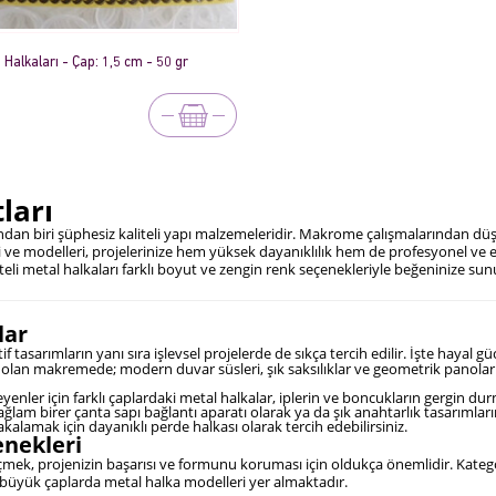
 Halkaları - Çap: 1,5 cm - 50 gr
ları
dan biri şüphesiz kaliteli yapı malzemeleridir. Makrome çalışmalarından düş 
ri ve modelleri, projelerinize hem yüksek dayanıklılık hem de profesyonel ve 
iteli metal halkaları farklı boyut ve zengin renk seçenekleriyle beğeninize su
lar
tasarımların yanı sıra işlevsel projelerde de sıkça tercih edilir. İşte hayal g
 olan makremede; modern duvar süsleri, şık saksılıklar ve geometrik panolar t
nler için farklı çaplardaki metal halkalar, iplerin ve boncukların gergin dur
 birer çanta sapı bağlantı aparatı olarak ya da şık anahtarlık tasarımlarını
kalamak için dayanıklı perde halkası olarak tercih edebilirsiniz.
enekleri
mek, projenizin başarısı ve formunu koruması için oldukça önemlidir. Kate
 büyük çaplarda metal halka modelleri yer almaktadır.