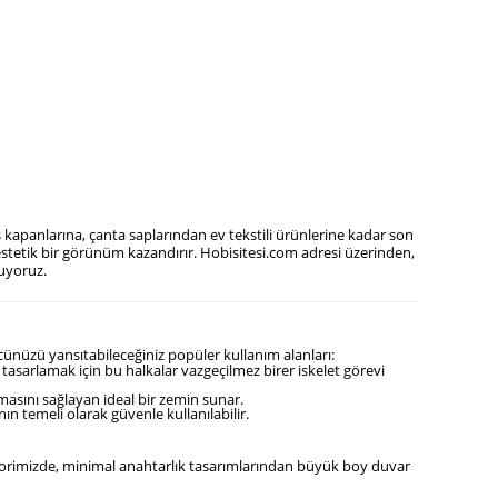
kapanlarına, çanta saplarından ev tekstili ürünlerine kadar son
estetik bir görünüm kazandırır. Hobisitesi.com adresi üzerinden,
nuyoruz.
ücünüzü yansıtabileceğiniz popüler kullanım alanları:
asarlamak için bu halkalar vazgeçilmez birer iskelet görevi
masını sağlayan ideal bir zemin sunar.
n temeli olarak güvenle kullanılabilir.
gorimizde, minimal anahtarlık tasarımlarından büyük boy duvar