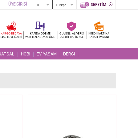
0
SEPETİM
ÜYE GİRİŞİ
KARGO BEDAVA
KAPIDA ÖDEME
GÜVENLİ ALIVERİŞ
KREDİ KARTINA
1450 TL VE ÜZERİ
WEB'TEN AL EVDE ÖDE
256 BİT RAPİD SSL
TAKSİT İMKANI
NATSAL
HOBİ
EV YAŞAM
DERGİ