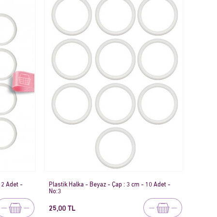
12 Adet -
Plastik Halka - Beyaz - Çap : 3 cm - 10 Adet -
No:3
25,00 TL