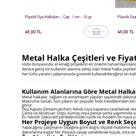
Plastik Oya Halkaları - Çap: 1 cm - 30 gr
Plastik Oya
45,00 TL
45,00 TL
Metal Halka Çeşitleri ve Fiyat
Hobi dünyasında, el emeği projelerin en önemli tamamlayıcıların
derece geniş bir kullanım alanına sahip olan metal halka çeşitle
her türlü yaratıcı çalışmanızda güvenle kullanabileceğiniz en kal
Kullanım Alanlarına Göre Metal Halka
Metal halkalar, sağlam ve esnemeyen yapıları sayesinde dekoratif 
Makrome Sanatı: Son yılların en popüler hobi trendlerinden biri
görür.
Düş Kapanı (Dreamcatcher): Kendi rüya kapanını tasarlamak isteye
Çanta ve Aksesuar: Örgü, kumaş veya penye çanta yapımında sağlam
Ev Tekstili: Dekoratif perdelerinizde rustik ve modern bir hava ya
Her Projeye Uygun Boyut ve Renk Seç
Yapacağınız çalışmanın ölçeğine göre doğru ölçüde malzeme seç
dekorlarına kadar her ihtiyaca cevap verebilecek küçük, orta ve