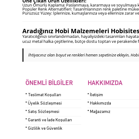
Öne Çıkan Ürün Özellikleri:
Uzun Ömürlü Kaplama: Paslanmaya, kararmaya ve soyulmaya karş
Popüler Renk Alternatifleri: Tasarımlarınızın renk paletine müke
Pürüzsüz Yüzey: İplerinize, kumaşlarınıza veya ellerinize zarar 
Aradığınız Hobi Malzemeleri Hobisite
Yaratıcılığınızı sınırlandırmadan, hayaliyizdeki tasarımları hayata
ucuz metal halka çeşitlerine, bütçe dostu toptan ve perakende fiya
İhtiyacınız olan boyut ve renkleri hemen sepetinize ekleyin, Hobis
ÖNEMLI BILGILER
HAKKIMIZDA
* Teslimat Koşulları
* İletişim
* Üyelik Sözleşmesi
* Hakkımızda
* Satış Sözleşmesi
* Mağazamız
* Garanti ve İade Koşulları
* Gizlilik ve Güvenlik