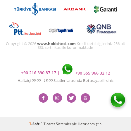
Copyright © 2026
www.hobisitesi.com
Kredi kartı bilgileriniz 256 bit
SSL sertifikası ile korunmaktadır
+90 216 390 87 17
|
+90 555 966 32 12
Haftaiçi
09:00 - 18:00
Saatleri arasında Bizi arayabilirsiniz
T
-Soft
E-Ticaret
Sistemleriyle Hazırlanmıştır.