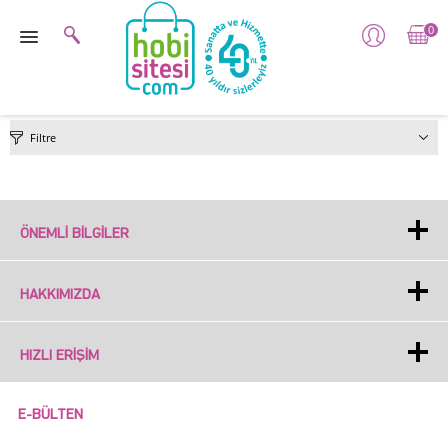
0
Filtre
ÖNEMLI BILGILER
HAKKIMIZDA
HIZLI ERIŞIM
E-BÜLTEN