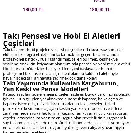
Pensesi
180,00 TL
180,00 TL
Takı Pensesi ve Hobi El Aletleri
Çeşitleri
Takı tasarımı, hobi projeleri ve el işi çalışmalarında kusursuz sonuçlar
elde etmek, doğru el aletlerini kullanmaktan geçer. Tasarımlarınıza
profesyonel bir dokunuş kazandırmak, telleri bükmek, kesmek ve
şekillendirmek için ihtiyacınız olan tüm takı pensesi ve yardımcı el aletleri
Hobisitesi.com'da sizleri bekliyor. Hem yeni başlayanlar hem de
profesyonel takı tasarımcıları için ideal olan bu kaliteli el aletleriyle
hayalinizdeki takıları hayata geçirmek çok daha kolay!
Takı Yapımında Kullanılan Kargaburun,
Yan Keski ve Pense Modelleri
Kategori sayfamızda el emeği projelerinizde en büyük yardımcınız olacak
işlevsel ürün grupları yer almaktadır. Boncuk kapama, halka açma ve
kapama işlemleri için özel olarak tasarlanan takı penseleri, telleri
pürüzsüzce kesmenizi sağlayan keskin yan keski modelleri ve tellere
zarar vermeden yuvarlak formlar kazandıran yuvarlak uçlu kargaburun
çeşitleri arasından ihtiyacınıza en uygun olanı seçebilirsiniz. Ergonomik
sap tasarımları sayesinde uzun süreli kullanımlarda bile elinizi yormayan
en kaliteli hobi el aletlerini, uygun fiyat ve güvenli alışveriş avantajıyla
hemen sepetinize ekleyin!