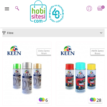
0
Filtre
6
28