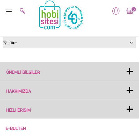
0
Filtre
ÖNEMLI BILGILER
HAKKIMIZDA
HIZLI ERIŞIM
E-BÜLTEN