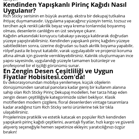
Kendinden Yapışkanlı Pirinç Kağıdı Nasıl
Uygulanır?
Rich Sticky serisinin en büyük avantajı, ekstra bir dekupaj tutkalına
ihtiyaç duymamasıdır. Uygulama yapacağınız yüzeyin temiz, tozsuz ve
tercihen açık renkli (akrilik beyaz veya krema tonlarında) boyanmış
olması, desenlerin canlılığını en üst seviyeye çıkarır.
Kağıdın arkasındaki koruyucu tabakayı yavaşça kaldırarak doğrudan
yüzeye yapıştırabilirsiniz. Kendinden yapışkanlı pirinç kağıdını yüzeye
sabitledikten sonra, üzerine doğrudan su bazlı akrilik boyama yapabilir,
rölyef pasta ile boyut katabilir, varak uygulayabilir ve projenizi koruma
altına almak için güvenle vernikleyebilirsiniz. Kalınlık oluşturmayan ince
yapısı sayesinde, uygulandığı yüzeyle tamamen bütünleşir ve
profesyonel bir el işçiliği görünümü sunar.
En Zengin Desen Çeşitliliği ve Uygun
Fiyatlar Hobisitesi.com'da!
Ev dekorasyonundan mobilya yenilemeye, küçük objelerin
dönüşümünden sanatsal panolara kadar geniş bir kullanım alanına
sahip olan Rich Sticky Pirinç Dekupaj modelleri, her tarza hitap eden
zengin desen çeşitliliğiyle kategorimizde sizleri bekliyor. Klasik
motiflerden modern çizgilere, floral desenlerden vintage tasarımlara
kadar aradığınız tüm Rich Sticky serisi ürünlerine tek bir tıkla
ulaşabilirsiniz.
Projelerinize pratiklik ve estetik katacak en popüler Rich kendinden
yapışkanlı pirinç kağıdı çeşitlerini, avantajlı fiyatlar, hızlı kargo ve güvenli
alışveriş seçeneğiyle hemen sepetinize ekleyin; yaratıcılığınızı özgür
bırakın!