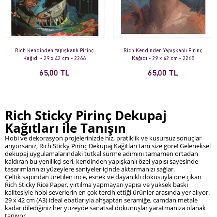
Rich Kendinden Yapışkanlı Pirinç
Rich Kendinden Yapışkanlı Pirinç
Kağıdı - 29 x 42 cm - 2266
Kağıdı - 29 x 42 cm - 2268
65,00 TL
65,00 TL
Rich Sticky Pirinç Dekupaj
Kağıtları ile Tanışın
Hobi ve dekorasyon projelerinizde hız, pratiklik ve kusursuz sonuçlar
arıyorsanız, Rich Sticky Pirinç Dekupaj Kağıtları tam size göre! Geleneksel
dekupaj uygulamalarındaki tutkal sürme adımını tamamen ortadan
kaldıran bu yenilikçi seri, kendinden yapışkanlı özel yapısı sayesinde
tasarımlarınızı yüzeylere saniyeler içinde aktarmanızı sağlar.
Çeltik sapından üretilen ince, esnek ve dayanıklı dokusuyla öne çıkan
Rich Sticky Rice Paper, yırtılma yapmayan yapısı ve yüksek baskı
kalitesiyle hobi severlerin en çok tercih ettiği ürünler arasında yer alıyor.
29 x 42 cm (A3) ideal ebatlarıyla ahşaptan seramiğe, camdan metale
kadar dilediğiniz her yüzeyde sanatsal dokunuşlar yaratmanıza olanak
tanıyor.