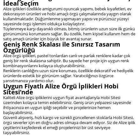
İdeal Seçim
Alize iplikleri özellikle amigurumi oyuncak yapımı, bebek kıyafetleri, ev
dekorasyon ürünleri ve hobi amaçlı örgü çalışmalarında yaygın olarak
kullanılmaktadır. Düğümlenme yapmayan yapısı ve pürüzsüz yüzeyi
sayesinde örgü işlemini oldukça kolaylaştırır.
Tüylenmeye karşı dayanıklı olması, bitmiş ürünlerin uzun süre ilk günkü
görünümünü korumasını sağlar. Bu özellik, hem kişisel kullanım hem de
satış amaçlı ürünler için büyük bir avantaj sunar.
Geniş Renk Skalası ile Sınırsız Tasarım
Özgürlüğü
Alize örgü iplikleri, pastel tonlardan canlı ve parlak renklere kadar çok
geniş bir renk skalasına sahiptir. Bu sayede her proje için uygun renk
kombinasyonlarını kolayca oluşturabilirsiniz.
Renklerin canlılığını uzun süre koruması, özellikle dekoratif ve hediyelik
ürünlerde estetik bir görünüm sağlar. Yaratıcılığınızı özgürce
yansıtmanıza yardımcı olur.
Uygun Fiyatlı Alize Örgü İplikleri Hobi
Sitesi’nde
Kaliteli Alize örgü ipliklerini uygun fiyat avantajlarıyla Hobi Sitesi
üzerinden kolayca temin edebilirsiniz. Geniş ürün yelpazesi sayesinde
ihtiyacınıza en uygun ipliği seçebilir ve projelerinize hemen
başlayabilirsiniz.
Güvenli alışveriş, hızlı kargo ve sürekli güncellenen stoklarla Hobi Sitesi,
örgü severler için en doğru adres olmaya devam ediyor. Siz de Alize iplik
çeşitlerini keşfederek el emeği projelerinizi bir üst seviyeye
taşıyabilirsiniz.