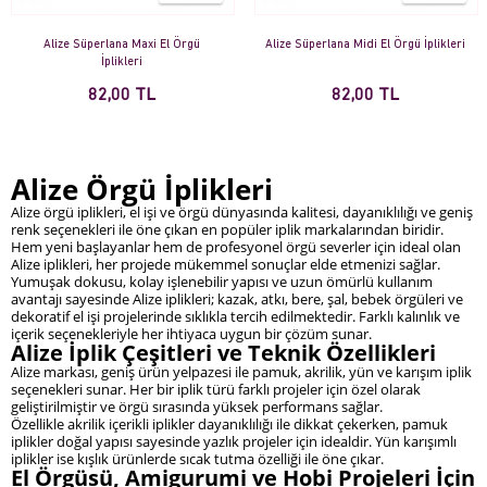
Alize Süperlana Maxi El Örgü
Alize Süperlana Midi El Örgü İplikleri
İplikleri
82,00 TL
82,00 TL
Alize Örgü İplikleri
Alize örgü iplikleri, el işi ve örgü dünyasında kalitesi, dayanıklılığı ve geniş
renk seçenekleri ile öne çıkan en popüler iplik markalarından biridir.
Hem yeni başlayanlar hem de profesyonel örgü severler için ideal olan
Alize iplikleri, her projede mükemmel sonuçlar elde etmenizi sağlar.
Yumuşak dokusu, kolay işlenebilir yapısı ve uzun ömürlü kullanım
avantajı sayesinde Alize iplikleri; kazak, atkı, bere, şal, bebek örgüleri ve
dekoratif el işi projelerinde sıklıkla tercih edilmektedir. Farklı kalınlık ve
içerik seçenekleriyle her ihtiyaca uygun bir çözüm sunar.
Alize İplik Çeşitleri ve Teknik Özellikleri
Alize markası, geniş ürün yelpazesi ile pamuk, akrilik, yün ve karışım iplik
seçenekleri sunar. Her bir iplik türü farklı projeler için özel olarak
geliştirilmiştir ve örgü sırasında yüksek performans sağlar.
Özellikle akrilik içerikli iplikler dayanıklılığı ile dikkat çekerken, pamuk
iplikler doğal yapısı sayesinde yazlık projeler için idealdir. Yün karışımlı
iplikler ise kışlık ürünlerde sıcak tutma özelliği ile öne çıkar.
El Örgüsü, Amigurumi ve Hobi Projeleri İçin