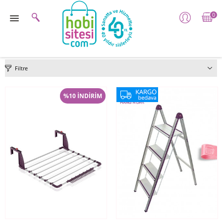
0
Filtre
%10 İNDİRİM