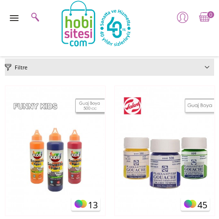
0
Filtre
13
45