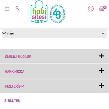
0
Filtre
ÖNEMLI BILGILER
HAKKIMIZDA
HIZLI ERIŞIM
E-BÜLTEN