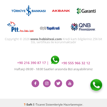
Copyright © 2026
www.hobisitesi.com
Kredi kartı bilgileriniz 256 bit
SSL sertifikası ile korunmaktadır
+90 216 390 87 17
|
+90 555 966 32 12
Haftaiçi
09:00 - 18:00
Saatleri arasında Bizi arayabilirsiniz
T
-Soft
E-Ticaret
Sistemleriyle Hazırlanmıştır.