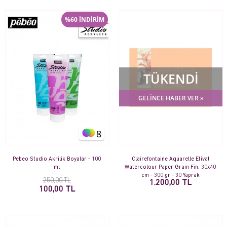
%60 İNDİRİM
TÜKENDİ
GELİNCE HABER VER »
8
Pebeo Studio Akrilik Boyalar - 100
Clairefontaine Aquarelle Etival
ml
Watercolour Paper Grain Fin, 30x40
cm - 300 gr - 30 Yaprak
250,00 TL
1.200,00 TL
100,00 TL