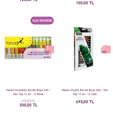
120,00 TL
100,00 TL
%20 İNDİRİM
Fanart Academy Akrilik Boya Seti -
Pebeo Studio Akrilik Boya Seti - Her
Her Tüp 12 ml - 12 Renk
Tüp 12 ml - 12 renk
375,00 TL
695,00 TL
300,00 TL