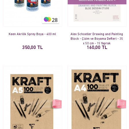
28
Keen Akrilik Sprey Boya - 400 ml
Alex Schoeller Drawing and Painting
Block - Çizim ve Boyama Defteri - 35
x 50 cm - 15 Yaprak
350,00 TL
160,00 TL