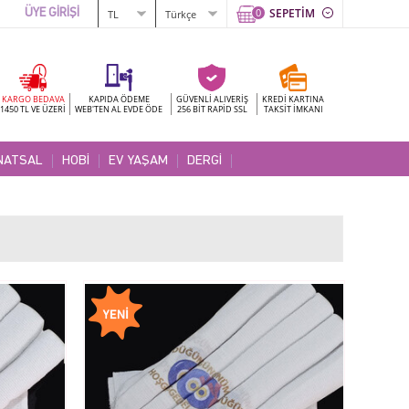
0
SEPETİM
ÜYE GİRİŞİ
KARGO BEDAVA
KAPIDA ÖDEME
GÜVENLİ ALIVERİŞ
KREDİ KARTINA
1450 TL VE ÜZERİ
WEB'TEN AL EVDE ÖDE
256 BİT RAPİD SSL
TAKSİT İMKANI
NATSAL
HOBİ
EV YAŞAM
DERGİ