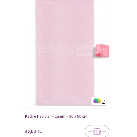
2
Kadife Havlular - Çisem - 30 x 50 cm
65,00 TL