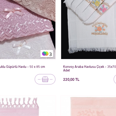
3
klu Güpürlü Havlu - 50 x 85 cm
Konvoy Araba Havlusu Çiçek - 35x70
Adet
220,00 TL