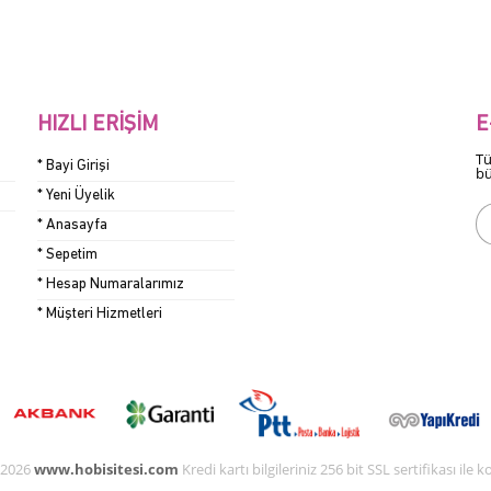
HIZLI ERIŞIM
E
Tü
* Bayi Girişi
bü
* Yeni Üyelik
* Anasayfa
* Sepetim
* Hesap Numaralarımız
* Müşteri Hizmetleri
 2026
www.hobisitesi.com
Kredi kartı bilgileriniz 256 bit SSL sertifikası ile