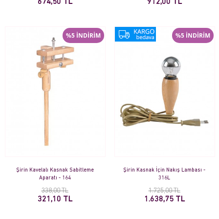
674,50 TL
912,00 TL
%5 İNDİRİM
%5 İNDİRİM
Şirin Kavelalı Kasnak Sabitleme
Şirin Kasnak İçin Nakış Lambası -
Aparatı - 164
316L
338,00 TL
1.725,00 TL
321,10 TL
1.638,75 TL