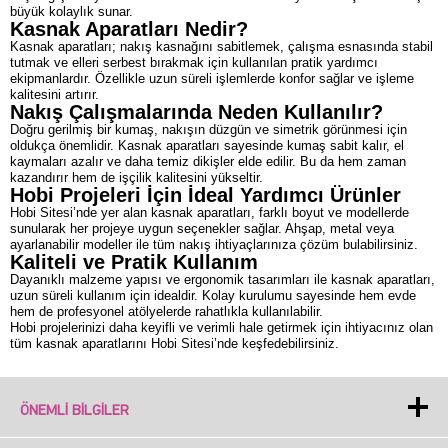
büyük kolaylık sunar.
Kasnak Aparatları Nedir?
Kasnak aparatları; nakış kasnağını sabitlemek, çalışma esnasında stabil
tutmak ve elleri serbest bırakmak için kullanılan pratik yardımcı
ekipmanlardır. Özellikle uzun süreli işlemlerde konfor sağlar ve işleme
kalitesini artırır.
Nakış Çalışmalarında Neden Kullanılır?
Doğru gerilmiş bir kumaş, nakışın düzgün ve simetrik görünmesi için
oldukça önemlidir. Kasnak aparatları sayesinde kumaş sabit kalır, el
kaymaları azalır ve daha temiz dikişler elde edilir. Bu da hem zaman
kazandırır hem de işçilik kalitesini yükseltir.
Hobi Projeleri İçin İdeal Yardımcı Ürünler
Hobi Sitesi’nde yer alan kasnak aparatları, farklı boyut ve modellerde
sunularak her projeye uygun seçenekler sağlar. Ahşap, metal veya
ayarlanabilir modeller ile tüm nakış ihtiyaçlarınıza çözüm bulabilirsiniz.
Kaliteli ve Pratik Kullanım
Dayanıklı malzeme yapısı ve ergonomik tasarımları ile kasnak aparatları,
uzun süreli kullanım için idealdir. Kolay kurulumu sayesinde hem evde
hem de profesyonel atölyelerde rahatlıkla kullanılabilir.
Hobi projelerinizi daha keyifli ve verimli hale getirmek için ihtiyacınız olan
tüm kasnak aparatlarını Hobi Sitesi’nde keşfedebilirsiniz.
ÖNEMLI BILGILER