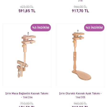
316
623,00 TL
966,00 TL
591,85 TL
917,70 TL
%5 İNDİRİM
%5 İNDİRİM
Şirin Masa Bağlantılı Kasnak Takımı
Şirin Oturaklı Kasnak Ayak Takımı -
- 164/264
164/305
710,00 TL
960,00 TL