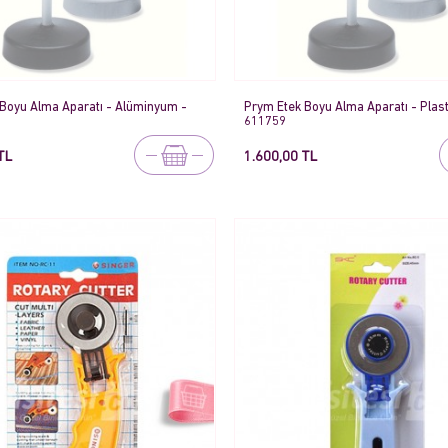
Boyu Alma Aparatı - Alüminyum -
Prym Etek Boyu Alma Aparatı - Plast
611759
TL
1.600,00 TL