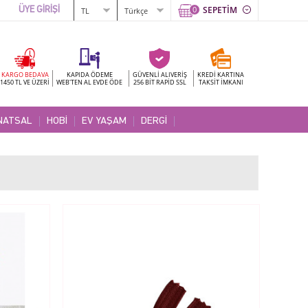
0
SEPETİM
ÜYE GİRİŞİ
KARGO BEDAVA
KAPIDA ÖDEME
GÜVENLİ ALIVERİŞ
KREDİ KARTINA
1450 TL VE ÜZERİ
WEB'TEN AL EVDE ÖDE
256 BİT RAPİD SSL
TAKSİT İMKANI
NATSAL
HOBİ
EV YAŞAM
DERGİ