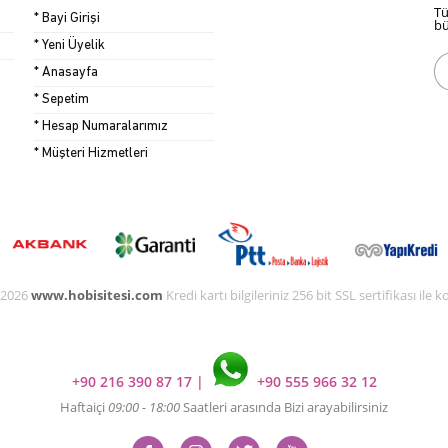
Tü
* Bayi Girişi
bü
* Yeni Üyelik
* Anasayfa
* Sepetim
* Hesap Numaralarımız
* Müşteri Hizmetleri
 2026
www.hobisitesi.com
Kredi kartı bilgileriniz 256 bit SSL sertifikası ile
+90 216 390 87 17
|
+90 555 966 32 12
Haftaiçi
09:00 - 18:00
Saatleri arasında Bizi arayabilirsiniz