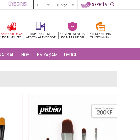
0
SEPETİM
ÜYE GİRİŞİ
KARGO BEDAVA
KAPIDA ÖDEME
GÜVENLİ ALIVERİŞ
KREDİ KARTINA
1450 TL VE ÜZERİ
WEB'TEN AL EVDE ÖDE
256 BİT RAPİD SSL
TAKSİT İMKANI
NATSAL
HOBİ
EV YAŞAM
DERGİ