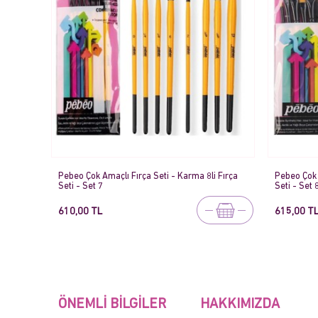
Pebeo Çok Amaçlı Fırça Seti - Karma 8li Fırça
Pebeo Çok 
Seti - Set 7
Seti - Set 
610,00 TL
615,00 T
ÖNEMLI BILGILER
HAKKIMIZDA