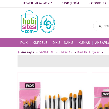
HESAP NUMARALARIMIZ
SIPARIŞLERIM
KATEGORILER
İPLİK
KURDELE
DİKİŞ - NAKIŞ
KUMAŞ
AHŞAPL
Anasayfa
SANATSAL
FIRÇALAR
Kedi Dili Fırçalar