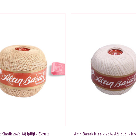
 Klasik 26/6 Ağ İpliği - Ekru 2
Altın Başak Klasik 26/6 Ağ İpliği - K