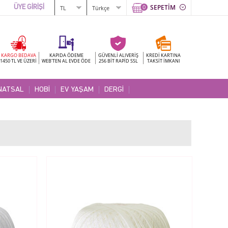
0
SEPETİM
ÜYE GİRİŞİ
KARGO BEDAVA
KAPIDA ÖDEME
GÜVENLİ ALIVERİŞ
KREDİ KARTINA
1450 TL VE ÜZERİ
WEB'TEN AL EVDE ÖDE
256 BİT RAPİD SSL
TAKSİT İMKANI
NATSAL
HOBİ
EV YAŞAM
DERGİ