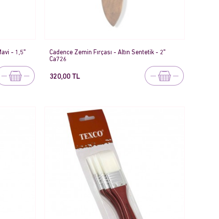
avi - 1,5"
Cadence Zemin Fırçası - Altın Sentetik - 2"
Ca726
320,00 TL