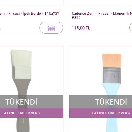
min Fırçası - İpek Bordo - 1" Ca727
Cadence Zemin Fırçası - Ekonomik M
P350
L
115,00 TL
TÜKENDİ
TÜKENDİ
GELİNCE HABER VER »
GELİNCE HABER VER »