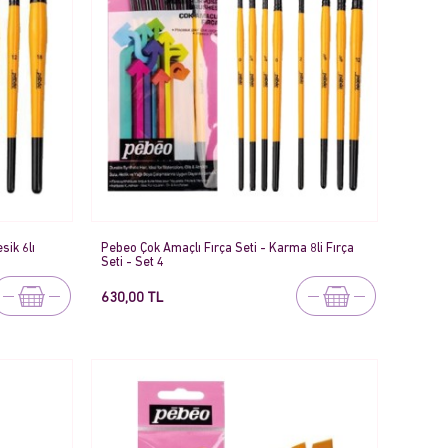
sik 6lı
Pebeo Çok Amaçlı Fırça Seti - Karma 8li Fırça
Seti - Set 4
630,00 TL