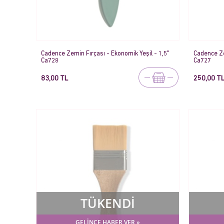
Cadence Zemin Fırçası - Ekonomik Yeşil - 1,5"
Cadence Ze
Ca728
Ca727
83,00 TL
250,00 T
TÜKENDİ
GELİNCE HABER VER »