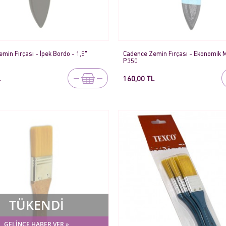
min Fırçası - İpek Bordo - 1,5"
Cadence Zemin Fırçası - Ekonomik M
P350
L
160,00 TL
TÜKENDİ
GELİNCE HABER VER »