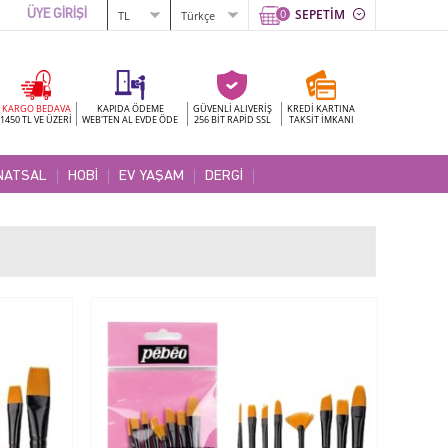
0
SEPETİM
ÜYE GİRİŞİ
KARGO BEDAVA
KAPIDA ÖDEME
GÜVENLİ ALIVERİŞ
KREDİ KARTINA
1450 TL VE ÜZERİ
WEB'TEN AL EVDE ÖDE
256 BİT RAPİD SSL
TAKSİT İMKANI
NATSAL
HOBİ
EV YAŞAM
DERGİ