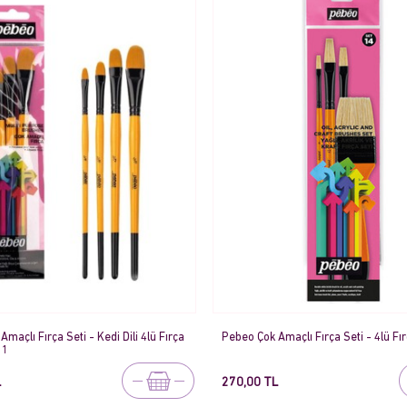
maçlı Fırça Seti - Kedi Dili 4lü Fırça
Pebeo Çok Amaçlı Fırça Seti - 4lü Fır
11
L
270,00 TL