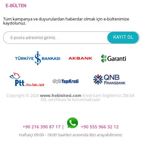
E-BÜLTEN
Tüm kampanya ve duyurulardan haberdar olmak için e-bültenimize
kaydolunuz.
Copyright © 2026
www.hobisitesi.com
Kredi kartı bilgileriniz 256 bit
SSL sertifikası ile korunmaktadır
+90 216 390 87 17
|
+90 555 966 32 12
Haftaiçi
09:00 - 18:00
Saatleri arasında Bizi arayabilirsiniz