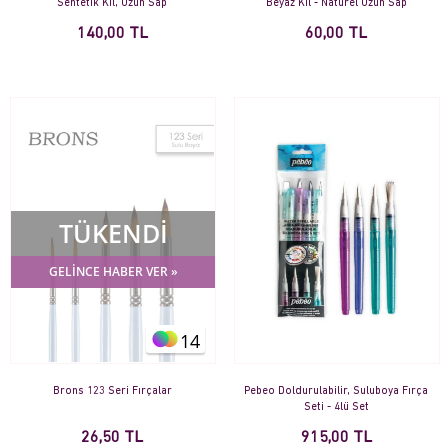
Sentetik Kıl, Uzun Sap
Beyaz Kıl - Naturel Uzun Sap
140,00 TL
60,00 TL
TÜKENDİ
GELİNCE HABER VER »
14
Brons 123 Seri Fırçalar
Pebeo Doldurulabilir, Suluboya Fırça
Seti - 4lü Set
26,50 TL
915,00 TL