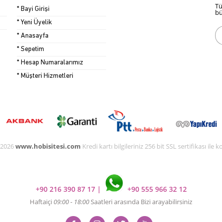
Tü
* Bayi Girişi
bü
* Yeni Üyelik
* Anasayfa
* Sepetim
* Hesap Numaralarımız
* Müşteri Hizmetleri
 2026
www.hobisitesi.com
Kredi kartı bilgileriniz 256 bit SSL sertifikası ile
+90 216 390 87 17
|
+90 555 966 32 12
Haftaiçi
09:00 - 18:00
Saatleri arasında Bizi arayabilirsiniz