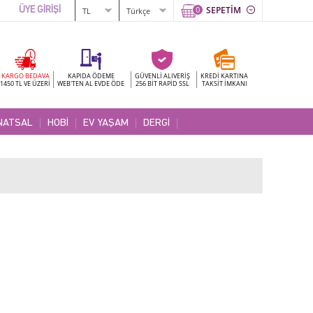
0
SEPETİM
ÜYE GİRİŞİ
KARGO BEDAVA
KAPIDA ÖDEME
GÜVENLİ ALIVERİŞ
KREDİ KARTINA
1450 TL VE ÜZERİ
WEB'TEN AL EVDE ÖDE
256 BİT RAPİD SSL
TAKSİT İMKANI
NATSAL
HOBİ
EV YAŞAM
DERGİ