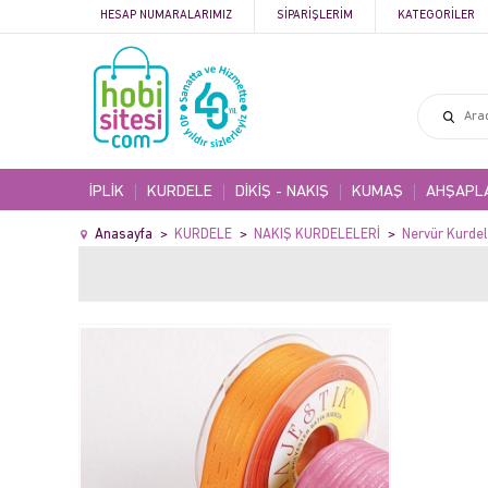
HESAP NUMARALARIMIZ
SIPARIŞLERIM
KATEGORILER
İPLİK
KURDELE
DİKİŞ - NAKIŞ
KUMAŞ
AHŞAPL
Anasayfa
KURDELE
NAKIŞ KURDELELERİ
Nervür Kurdel