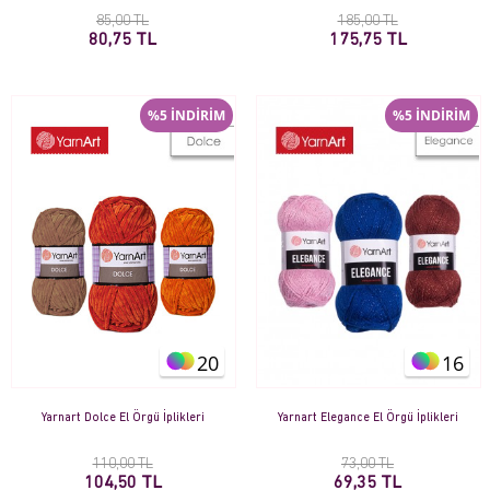
85,00 TL
185,00 TL
80,75 TL
175,75 TL
%5 İNDİRİM
%5 İNDİRİM
20
16
Yarnart Dolce El Örgü İplikleri
Yarnart Elegance El Örgü İplikleri
110,00 TL
73,00 TL
104,50 TL
69,35 TL