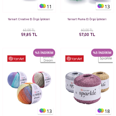
11
13
Yarnart Creative El Örgü İplikleri
Yarnart Piuma El Örgü İplikleri
63,00 TL
60,00 TL
59,85 TL
57,00 TL
%5 İNDİRİM
%5 İNDİRİM
13
18