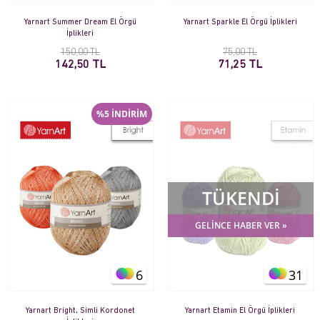
Yarnart Summer Dream El Örgü
Yarnart Sparkle El Örgü İplikleri
İplikleri
150,00 TL
75,00 TL
142,50 TL
71,25 TL
%5 İNDİRİM
TÜKENDİ
GELİNCE HABER VER »
6
31
Yarnart Bright, Simli Kordonet
Yarnart Etamin El Örgü İplikleri