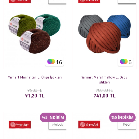
16
6
Yarnart Manhattan El Örgü İplikleri
Yarnart Marshmallow El Örgü
İplikleri
96,00 TL
780,00 TL
91,20 TL
741,00 TL
%5 İNDİRİM
%5 İNDİRİM