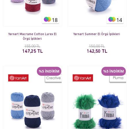
18
14
Yarnart Macrame Cotton Lurex El
Yarnart Summer El Örgü İplikleri
Örgü İplikleri
155,00 TL
150,00 TL
147,25 TL
142,50 TL
%5 İNDİRİM
%5 İNDİRİM