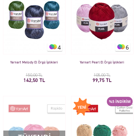
4
6
Yarnart Melody El Örgü İplikleri
Yarnart Pearl El Örgü İplikleri
150,00 TL
105,00 TL
142,50 TL
99,75 TL
%5 İNDİRİM