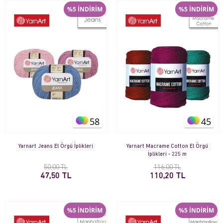
%5 İNDİRİM
%5 İNDİRİM
58
45
Yarnart Jeans El Örgü İplikleri
Yarnart Macrame Cotton El Örgü
İplikleri - 225 m
50,00 TL
116,00 TL
47,50 TL
110,20 TL
%5 İNDİRİM
%5 İNDİRİM