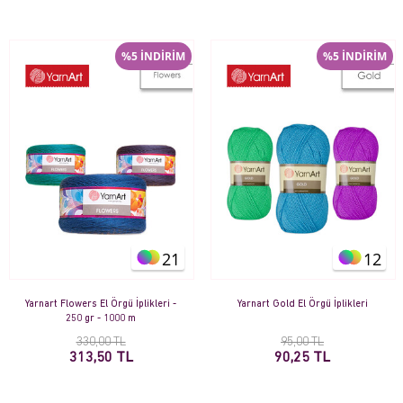
%5 İNDİRİM
%5 İNDİRİM
21
12
Yarnart Flowers El Örgü İplikleri -
Yarnart Gold El Örgü İplikleri
250 gr - 1000 m
330,00 TL
95,00 TL
313,50 TL
90,25 TL