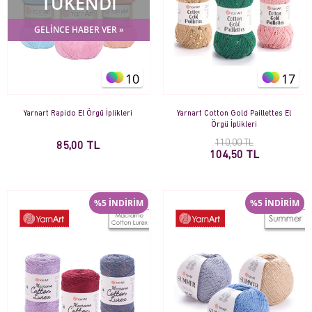
TÜKENDİ
GELİNCE HABER VER »
10
17
Yarnart Rapido El Örgü İplikleri
Yarnart Cotton Gold Paillettes El
Örgü İplikleri
110,00 TL
85,00 TL
104,50 TL
%5 İNDİRİM
%5 İNDİRİM