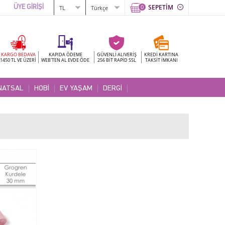
0
SEPETİM
ÜYE GİRİŞİ
KARGO BEDAVA
KAPIDA ÖDEME
GÜVENLİ ALIVERİŞ
KREDİ KARTINA
1450 TL VE ÜZERİ
WEB'TEN AL EVDE ÖDE
256 BİT RAPİD SSL
TAKSİT İMKANI
NATSAL
HOBİ
EV YAŞAM
DERGİ