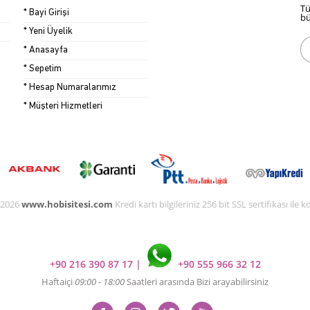
Tü
* Bayi Girişi
bü
* Yeni Üyelik
* Anasayfa
* Sepetim
* Hesap Numaralarımız
* Müşteri Hizmetleri
 2026
www.hobisitesi.com
Kredi kartı bilgileriniz 256 bit SSL sertifikası ile
+90 216 390 87 17
|
+90 555 966 32 12
Haftaiçi
09:00 - 18:00
Saatleri arasında Bizi arayabilirsiniz