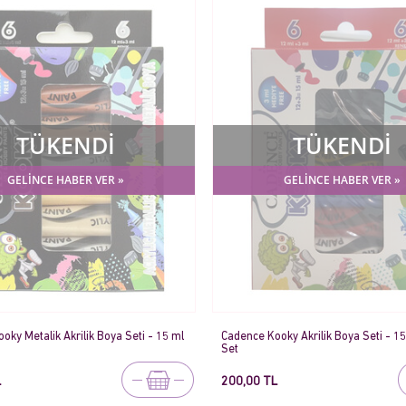
TÜKENDİ
TÜKENDİ
GELİNCE HABER VER »
GELİNCE HABER VER »
oky Metalik Akrilik Boya Seti - 15 ml
Cadence Kooky Akrilik Boya Seti - 15 
Set
L
200,00 TL