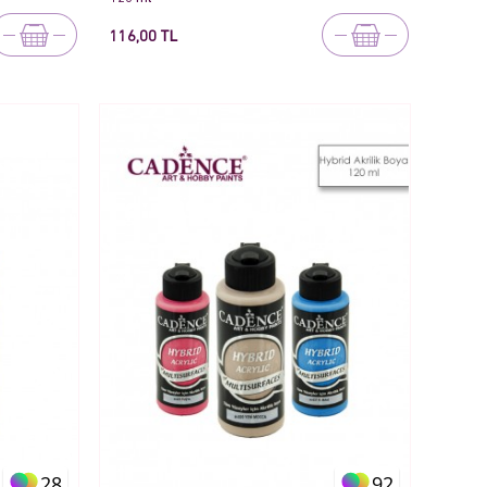
116,00 TL
28
92