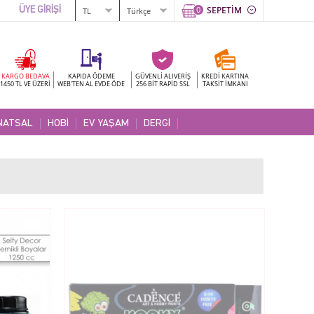
0
SEPETİM
ÜYE GİRİŞİ
KARGO BEDAVA
KAPIDA ÖDEME
GÜVENLİ ALIVERİŞ
KREDİ KARTINA
1450 TL VE ÜZERİ
WEB'TEN AL EVDE ÖDE
256 BİT RAPİD SSL
TAKSİT İMKANI
NATSAL
HOBİ
EV YAŞAM
DERGİ