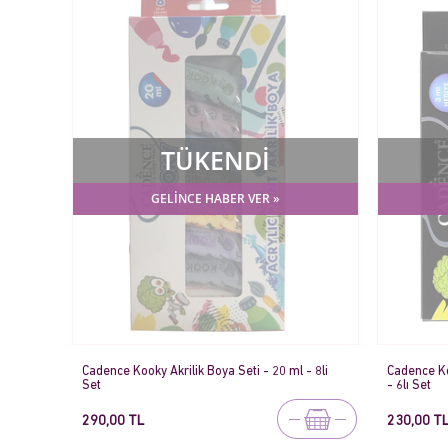
TÜKENDİ
GELİNCE HABER VER »
Cadence Kooky Akrilik Boya Seti - 20 ml - 8li
Cadence Ko
Set
- 6lı Set
290,00 TL
230,00 T