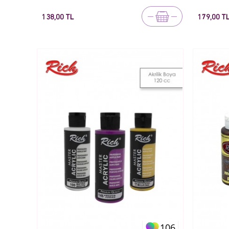
138,00 TL
179,00 T
106