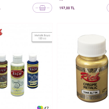
L
157,00 TL
47