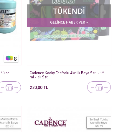
TÜKENDİ
GELİNCE HABER VER »
8
250 cc
Cadence Kooky Fosforlu Akrilik Boya Seti - 15
ml - 6lı Set
230,00 TL