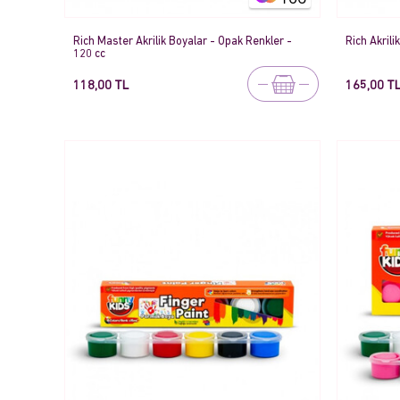
Rich Master Akrilik Boyalar - Opak Renkler -
Rich Akrili
120 cc
118,00 TL
165,00 T