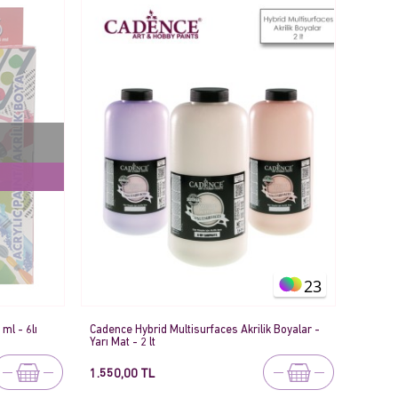
23
ml - 6lı
Cadence Hybrid Multisurfaces Akrilik Boyalar -
Yarı Mat - 2 lt
1.550,00 TL