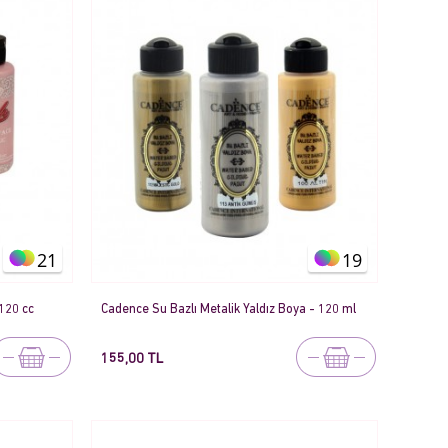
21
19
 120 cc
Cadence Su Bazlı Metalik Yaldız Boya - 120 ml
155,00 TL