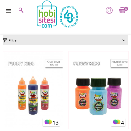
0
Filtre
13
4