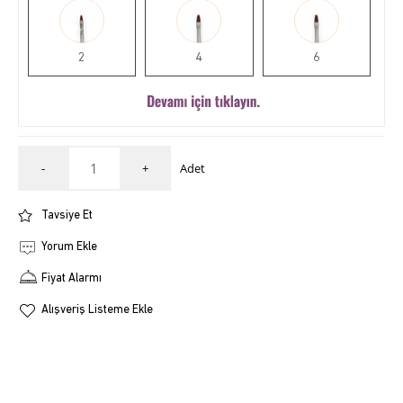
2
4
6
8
10
12
-
+
Adet
Tavsiye Et
Yorum Ekle
14
16
Fiyat Alarmı
Alışveriş Listeme Ekle