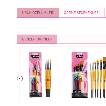
ÜRÜN ÖZELLIKLERI
ÖDEME SEÇENEKLERI
BENZER ÜRÜNLER