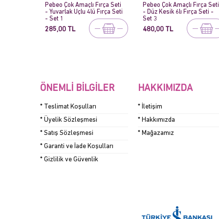
ırça Seti
Pebeo Çok Amaçlı Fırça Seti
Pebeo Çok Amaçlı Fırça Seti
Fırça Seti
- Düz Kesik 6lı Fırça Seti -
- Karma 8li Fırça Seti - Set 
Set 3
480,00 TL
630,00 TL
ÖNEMLI BILGILER
HAKKIMIZDA
* Teslimat Koşulları
* İletişim
* Üyelik Sözleşmesi
* Hakkımızda
* Satış Sözleşmesi
* Mağazamız
* Garanti ve İade Koşulları
* Gizlilik ve Güvenlik