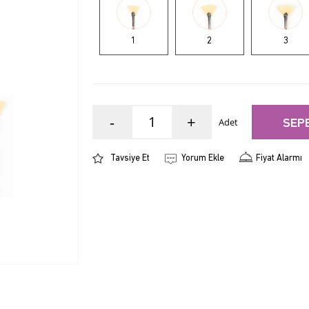
1
2
3
-
+
Adet
SEP
Tavsiye Et
Yorum Ekle
Fiyat Alarmı