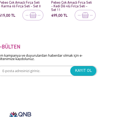
Pebeo Çok Amaçlı Fırça Seti
Pebeo 205 Seri Çok Amaçlı
Pebeo 20
- Kedi Dili 4lü Fırça Seti -
Fırçalar - Düz Kesik Fırçalar
Fırçalar -
Set 11
Sap
495,00 TL
85,00 TL
85,00 T
-BÜLTEN
m kampanya ve duyurulardan haberdar olmak için e-
ltenimize kaydolunuz.