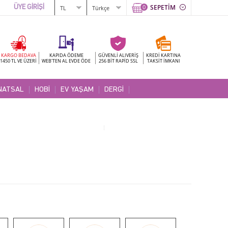
0
SEPETİM
ÜYE GİRİŞİ
KARGO BEDAVA
KAPIDA ÖDEME
GÜVENLİ ALIVERİŞ
KREDİ KARTINA
1450 TL VE ÜZERİ
WEB'TEN AL EVDE ÖDE
256 BİT RAPİD SSL
TAKSİT İMKANI
NATSAL
HOBİ
EV YAŞAM
DERGİ