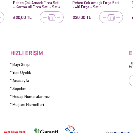
Pebeo Çok Amaçlı Fırça Seti
Pebeo Çok Amaçlı Fırça Seti
4
- 4lü Fırça - Set 5
- Karma 6lı Fırça Seti - Set 8
330,00 TL
615,00 TL
HIZLI ERIŞIM
E
Tü
* Bayi Girişi
bü
* Yeni Üyelik
* Anasayfa
* Sepetim
* Hesap Numaralarımız
* Müşteri Hizmetleri