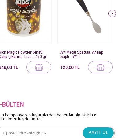
Art Metal Spatula, Ahşap
Art Metal Spatula, Ahşap
Art Meta
Saplı - W11
Saplı - W6
Saplı - 
120,00 TL
120,00 TL
120,00 
-BÜLTEN
m kampanya ve duyurulardan haberdar olmak için e-
ltenimize kaydolunuz.