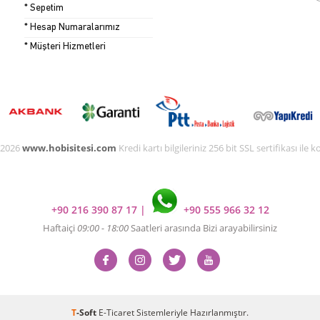
* Sepetim
* Hesap Numaralarımız
* Müşteri Hizmetleri
 2026
www.hobisitesi.com
Kredi kartı bilgileriniz 256 bit SSL sertifikası ile
+90 216 390 87 17
|
+90 555 966 32 12
Haftaiçi
09:00 - 18:00
Saatleri arasında Bizi arayabilirsiniz
T
-Soft
E-Ticaret
Sistemleriyle Hazırlanmıştır.