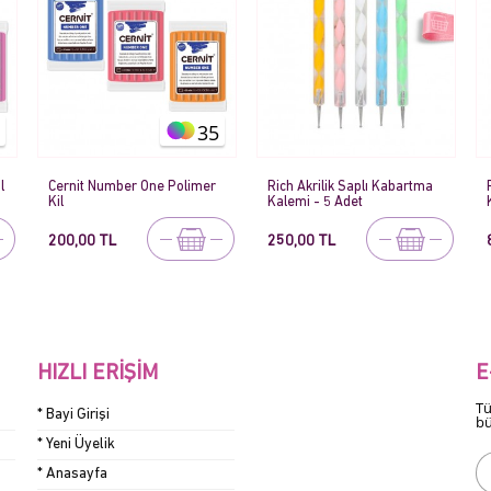
Rich Akrilik Saplı Kabartma
Rich Magic Powder Sihirli
Kalemi - 5 Adet
Kalıp Çıkarma Tozu - 450 gr
250,00 TL
848,00 TL
HIZLI ERIŞIM
E
Tü
* Bayi Girişi
bü
* Yeni Üyelik
* Anasayfa