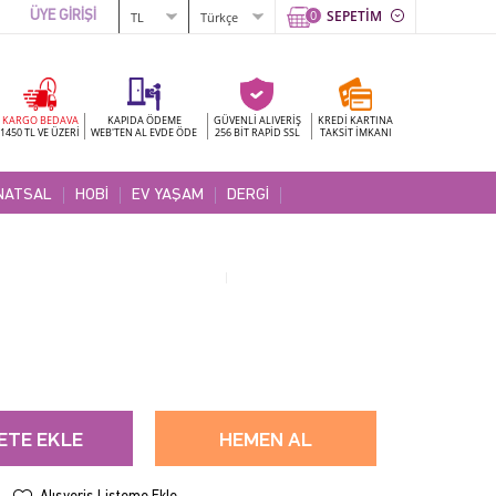
0
SEPETİM
ÜYE GİRİŞİ
KARGO BEDAVA
KAPIDA ÖDEME
GÜVENLİ ALIVERİŞ
KREDİ KARTINA
1450 TL VE ÜZERİ
WEB'TEN AL EVDE ÖDE
256 BİT RAPİD SSL
TAKSİT İMKANI
NATSAL
HOBİ
EV YAŞAM
DERGİ
ETE EKLE
HEMEN AL