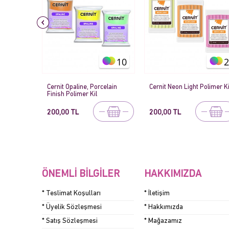
10
2
35
celain
Cernit Neon Light Polimer Kil
Cernit Number One Polimer
Kil
200,00 TL
200,00 TL
ÖNEMLI BILGILER
HAKKIMIZDA
* Teslimat Koşulları
* İletişim
* Üyelik Sözleşmesi
* Hakkımızda
* Satış Sözleşmesi
* Mağazamız