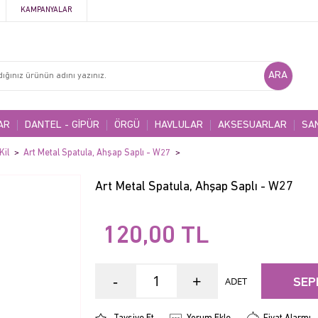
KAMPANYALAR
AR
DANTEL - GİPÜR
ÖRGÜ
HAVLULAR
AKSESUARLAR
SA
Kil
Art Metal Spatula, Ahşap Saplı - W27
Art Metal Spatula, Ahşap Saplı - W27
120,00
TL
-
+
ADET
SEP