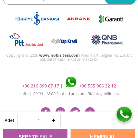
Copyright © 2026
www.hobisitesi.com
Kredi kartı bilgileriniz 256 bit
SSL sertifikası ile korunmaktadır
+90 216 390 87 17
|
+90 555 966 32 12
Haftaiçi
09:00 - 18:00
Saatleri arasında Bizi arayabilirsiniz
-
+
Adet
SEPETE EKLE
HEMEN AL