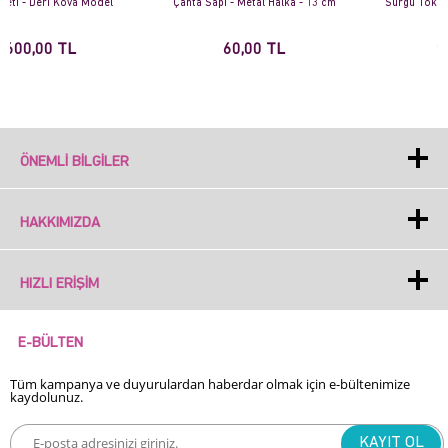
Çanta Sapı - Metal Halka - 13 cm
Sürgü Tokalı Çanta Askısı - 135 x
2 cm - BA02
60,00 TL
90,00 TL
ÖNEMLI BILGILER
HAKKIMIZDA
HIZLI ERIŞIM
E-BÜLTEN
Tüm kampanya ve duyurulardan haberdar olmak için e-bültenimize
kaydolunuz.