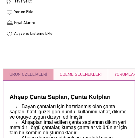
Tavsiye Et
Yorum Ekle
Fiyat Alarmı
Alışveriş Listeme Ekle
ÜRÜN ÖZELLIKLERI
ÖDEME SEÇENEKLERI
YORUMLAR
Ahşap Çanta Sapları, Çanta Kulpları
Bayan çantaları için hazırlanmış olan çanta
sapları, hafif, güzel görünümlü, kullanımı rahat, dikime
ve örgüye uygun dizayn edilmiştir
Ahşaptan imal edilen çanta saplarının dikim yeri
metaldır , örgü çantalar, kumaş çantalar vb ürünler için
tam bir kombin oluşturmaktadır
Ahşap duruşun ciddiyeti ve zarafeti bayan