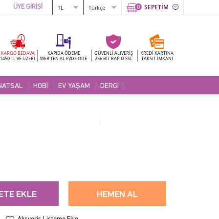
0
SEPETİM
ÜYE GİRİŞİ
KARGO BEDAVA
KAPIDA ÖDEME
GÜVENLİ ALIVERİŞ
KREDİ KARTINA
1450 TL VE ÜZERİ
WEB'TEN AL EVDE ÖDE
256 BİT RAPİD SSL
TAKSİT İMKANI
NATSAL
HOBİ
EV YAŞAM
DERGİ
ETE EKLE
HEMEN AL