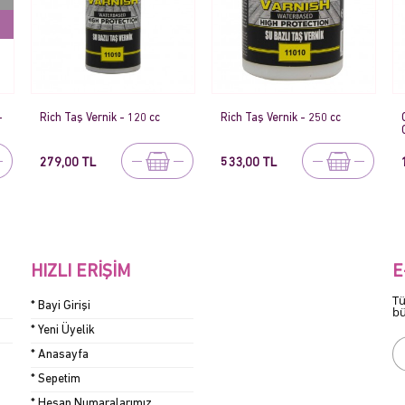
Rich Taş Vernik - 250 cc
Cadence Su Bazlı Ultimate
Glaze Parlak Vernik - 70 ml
533,00 TL
119,00 TL
HIZLI ERIŞIM
E
Tü
* Bayi Girişi
bü
* Yeni Üyelik
* Anasayfa
* Sepetim
* Hesap Numaralarımız