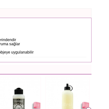
erindendir
oruma sağlar
objeye uygulanabilir