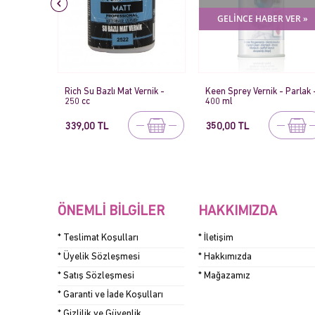
GELİNCE HABER VER »
ernik -
Keen Sprey Vernik - Parlak -
Rich Taş Vernik - 120 cc
400 ml
350,00 TL
279,00 TL
ÖNEMLI BILGILER
HAKKIMIZDA
* Teslimat Koşulları
* İletişim
* Üyelik Sözleşmesi
* Hakkımızda
* Satış Sözleşmesi
* Mağazamız
* Garanti ve İade Koşulları
* Gizlilik ve Güvenlik