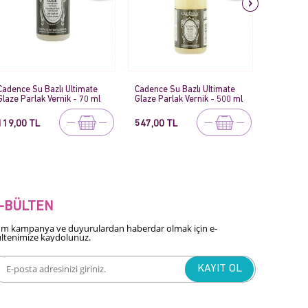
Cadence Su Bazlı Ultimate
Cadence Su Bazlı Ultimate
Cadence 
Glaze Parlak Vernik - 500 ml
Glaze Mat Vernik - 750 ml
- 250 ml
547,00 TL
762,00 TL
272,00 
-BÜLTEN
m kampanya ve duyurulardan haberdar olmak için e-
ltenimize kaydolunuz.