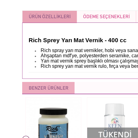
ÜRÜN ÖZELLIKLERI
ÖDEME SEÇENEKLERI
Rich Sprey Yarı Mat Vernik - 400 cc
Rich spray yarı mat vernikler, hobi veya san
Ahşaptan mdf'ye, polyesterden seramike, cam
Yarı mat vernik sprey başlıklı olması çalışma
Rich sprey yarı mat vernik rulo, fırça veya 
BENZER ÜRÜNLER
TÜKENDİ