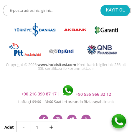
Copyright © 2026
www.hobisitesi.com
Kredi kartı bilgileriniz 256 bit
SSL sertifikası ile korunmaktadır
+90 216 390 87 17
|
+90 555 966 32 12
Haftaiçi
09:00 - 18:00
Saatleri arasında Bizi arayabilirsiniz
-
+
Adet